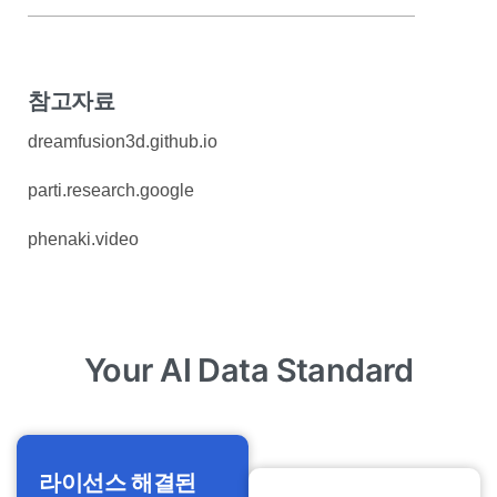
참고자료
dreamfusion3d.github.io
parti.research.google
phenaki.video
Your AI Data Standard
라이선스 해결된