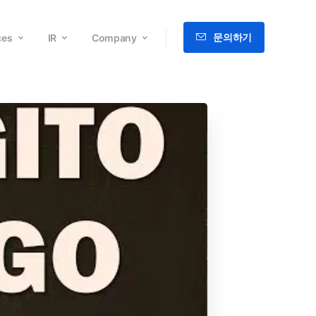
문의하기
ces
IR
Company
English