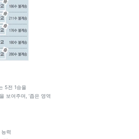
 5전 1승을
 보여주며, ‘좁은 영역
 능력