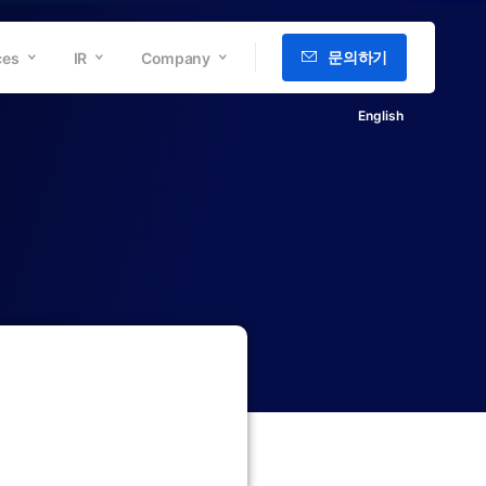
문의하기
ces
IR
Company
English