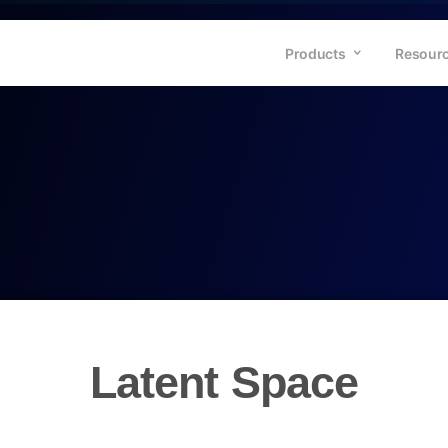
Products
Resour
Latent Space