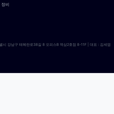
 정비
별시 강남구 테헤란로38길 8 오피스B 역삼2호점 8-11F | 대표 : 김세엽