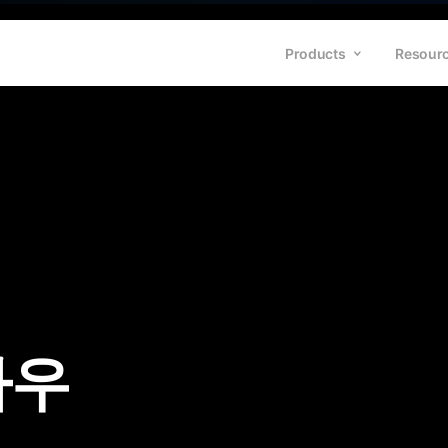
Products
Resour
하우