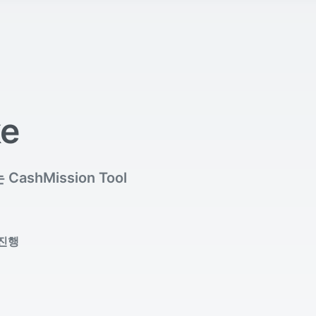
ke
hMission Tool
 진행