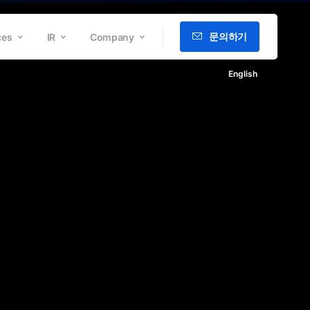
문의하기
ces
IR
Company
English