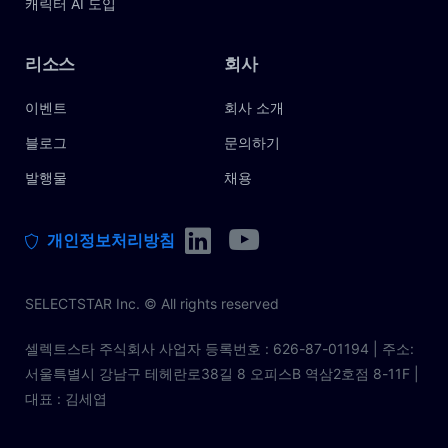
캐릭터 AI 도입
리소스
회사
이벤트
회사 소개
블로그
문의하기
발행물
채용
개인정보처리방침
SELECTSTAR Inc. © All rights reserved
셀렉트스타 주식회사 사업자 등록번호 : 626-87-01194 | 주소:
서울특별시 강남구 테헤란로38길 8 오피스B 역삼2호점 8-11F |
대표 : 김세엽