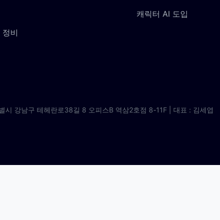
캐릭터 AI 도입
 정비
별시 강남구 테헤란로38길 8 오피스B 역삼2호점 8-11F | 대표 : 김세엽