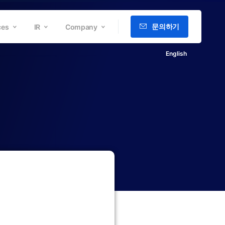
문의하기
ces
IR
Company
English