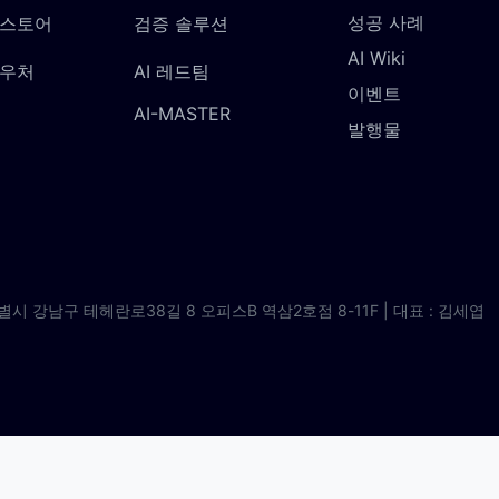
성공 사례
 스토어
검증 솔루션
AI Wiki
바우처
AI 레드팀
이벤트
AI-MASTER
발행물
별시 강남구 테헤란로38길 8 오피스B 역삼2호점 8-11F | 대표 : 김세엽