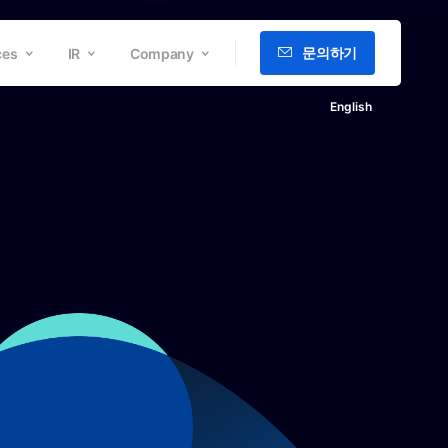
문의하기
ces
IR
Company
English