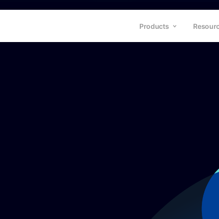
Products
Resour