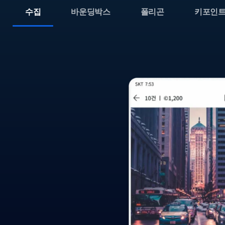
수집
바운딩박스
폴리곤
키포인