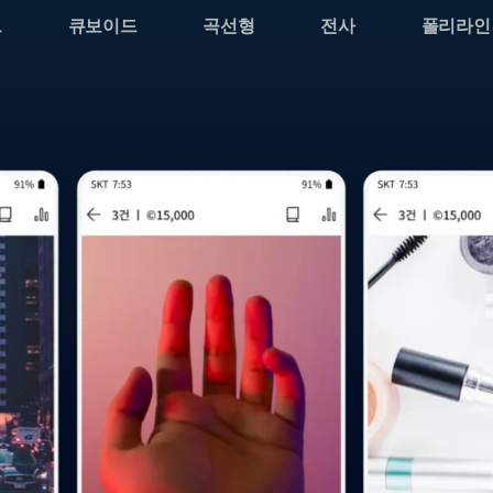
트
큐보이드
곡선형
전사
폴리라인