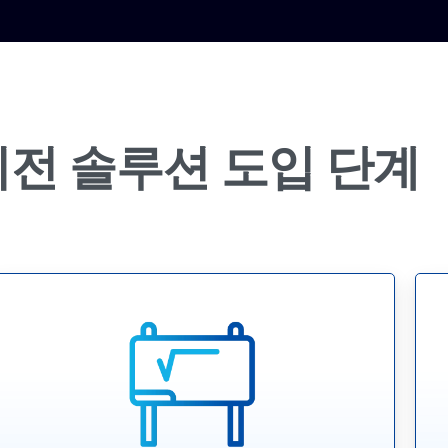
비전
솔루션
도입
단계